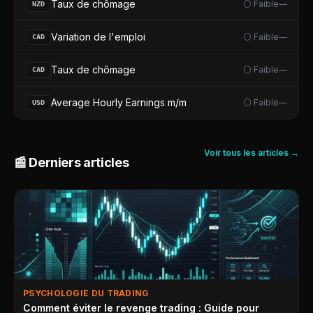
Taux de chômage
⚪ Faible
—
NZD
Variation de l'emploi
⚪ Faible
—
CAD
Taux de chômage
⚪ Faible
—
CAD
Average Hourly Earnings m/m
⚪ Faible
—
USD
Voir tous les articles →
📰 Derniers articles
PSYCHOLOGIE DU TRADING
Comment éviter le revenge trading : Guide pour