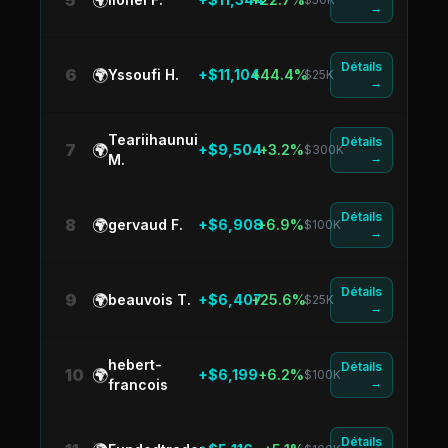
5
🌍
→
Détails
6
🌍
Yssoufi H.
+$11,104
+44.4%
$25K
→
Teariihaunui
Détails
7
🌍
+$9,504
+3.2%
$300K
→
M.
Détails
8
🌍
gervaud F.
+$6,908
+6.9%
$100K
→
Détails
9
🌍
beauvois T.
+$6,407
+25.6%
$25K
→
hebert-
Détails
10
🌍
+$6,199
+6.2%
$100K
→
francois
Détails