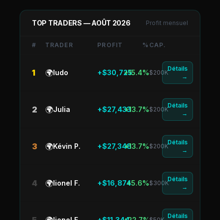
TOP TRADERS —
AOÛT 2026
Profit mensuel
#
TRADER
PROFIT
%
CAP.
Détails
1
🌍
ludo
+$30,725
+15.4%
$200K
→
Détails
2
🌍
Julia
+$27,433
+13.7%
$200K
→
Détails
3
🌍
Kévin P.
+$27,348
+13.7%
$200K
→
Détails
4
🌍
lionel F.
+$16,874
+5.6%
$300K
→
Détails
lionel F.
+$11,344
+22.7%
$50K