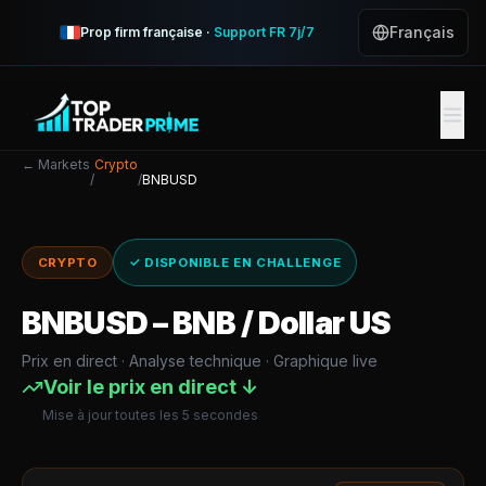
Français
Prop firm française ·
Support FR 7j/7
← Markets
Crypto
/
/
BNBUSD
CRYPTO
✓ DISPONIBLE EN CHALLENGE
BNBUSD
–
BNB / Dollar US
Prix en direct · Analyse technique · Graphique live
Voir le prix en direct ↓
Mise à jour toutes les 5 secondes