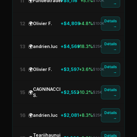
11
🌍
Fundedtrader
+$5,116
+5.1%
$100K
→
Détails
12
🌍
Olivier F.
+$4,809
+4.8%
$100K
→
Détails
13
🌍
andrien.luc
+$4,569
+18.3%
$25K
→
Détails
14
🌍
Olivier F.
+$3,597
+3.6%
$100K
→
CAGNINACCI
Détails
15
🌍
+$2,552
+10.2%
$25K
→
S.
Détails
16
🌍
andrien.luc
+$2,081
+8.3%
$25K
→
Teariihaunui
Détails