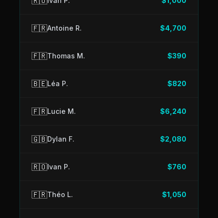
🇷🇴
Ivan P.
$1,000
🇫🇷
Antoine R.
$4,700
🇫🇷
Thomas M.
$390
🇧🇪
Léa P.
$820
🇫🇷
Lucie M.
$6,240
🇬🇧
Dylan F.
$2,080
🇷🇴
Ivan P.
$760
🇫🇷
Théo L.
$1,050