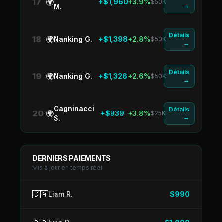
17
🌍
+$1,960
+3.9%
$50K
→
M.
Détails
18
🌍
Nanking G.
+$1,398
+2.8%
$50K
→
Détails
19
🌍
Nanking G.
+$1,326
+2.6%
$50K
→
Cagninacci
Détails
20
🌍
+$939
+3.8%
$25K
→
S.
DERNIERS PAIEMENTS
Mis à jour en temps réel
🇨🇦
Liam R.
$990