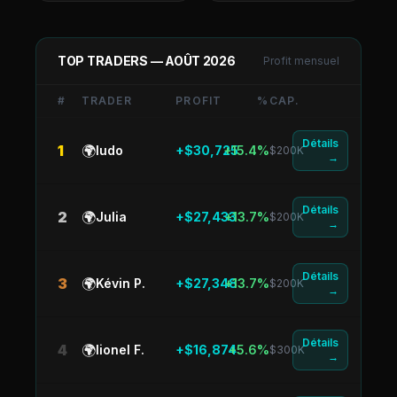
TOP TRADERS —
AOÛT 2026
Profit mensuel
#
TRADER
PROFIT
%
CAP.
Détails
1
🌍
ludo
+$30,725
+15.4%
$200K
→
Détails
2
🌍
Julia
+$27,433
+13.7%
$200K
→
Détails
3
🌍
Kévin P.
+$27,348
+13.7%
$200K
→
Détails
4
🌍
lionel F.
+$16,874
+5.6%
$300K
→