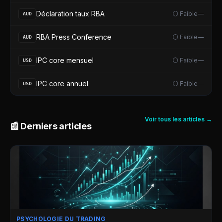
Déclaration taux RBA
⚪ Faible
—
AUD
RBA Press Conference
⚪ Faible
—
AUD
IPC core mensuel
⚪ Faible
—
USD
IPC core annuel
⚪ Faible
—
USD
Voir tous les articles →
📰 Derniers articles
PSYCHOLOGIE DU TRADING