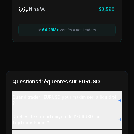
🇩🇪
Nina W.
$3,590
💰
€4.28M+
versés à nos traders
Questions fréquentes sur
EURUSD
Quand trader l'EURUSD pour maximiser la liquidité
+
?
Quel est le spread moyen de l'EURUSD sur
+
TopTraderPrime ?