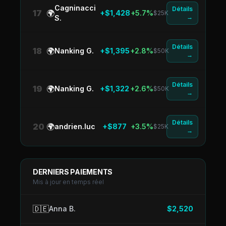
Cagninacci
Détails
17
🌍
+$1,428
+5.7%
$25K
→
S.
Détails
18
🌍
Nanking G.
+$1,395
+2.8%
$50K
→
Détails
19
🌍
Nanking G.
+$1,322
+2.6%
$50K
→
Détails
20
🌍
andrien.luc
+$877
+3.5%
$25K
→
DERNIERS PAIEMENTS
Mis à jour en temps réel
🇩🇪
Anna B.
$2,520