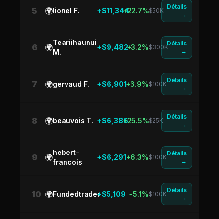
Détails
5
🌍
lionel F.
+$11,344
+22.7%
$50K
→
Teariihaunui
Détails
6
🌍
+$9,482
+3.2%
$300K
→
M.
Détails
7
🌍
gervaud F.
+$6,901
+6.9%
$100K
→
Détails
8
🌍
beauvois T.
+$6,386
+25.5%
$25K
→
hebert-
Détails
9
🌍
+$6,291
+6.3%
$100K
→
francois
Détails
10
🌍
Fundedtrader
+$5,109
+5.1%
$100K
→