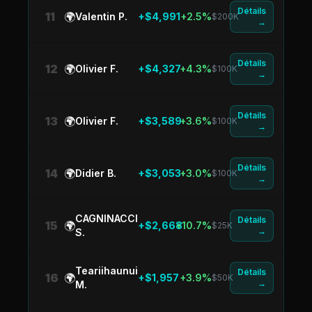
Détails
11
🌍
Valentin P.
+$4,991
+2.5%
$200K
→
Détails
12
🌍
Olivier F.
+$4,327
+4.3%
$100K
→
Détails
13
🌍
Olivier F.
+$3,589
+3.6%
$100K
→
Détails
14
🌍
Didier B.
+$3,053
+3.0%
$100K
→
CAGNINACCI
Détails
15
🌍
+$2,668
+10.7%
$25K
→
S.
Teariihaunui
Détails
16
🌍
+$1,957
+3.9%
$50K
→
M.