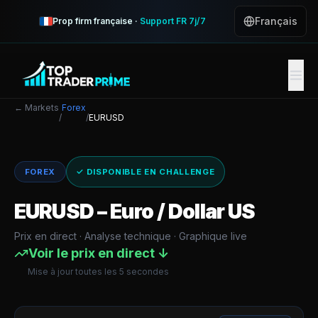
Français
Prop firm française ·
Support FR 7j/7
← Markets
Forex
/
/
EURUSD
FOREX
✓ DISPONIBLE EN CHALLENGE
EURUSD
–
Euro / Dollar US
Prix en direct · Analyse technique · Graphique live
Voir le prix en direct ↓
Mise à jour toutes les 5 secondes