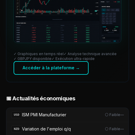
✓ Graphiques en temps réel
✓ Analyse technique avancée
✓
GBPJPY
disponible
✓ Exécution ultra-rapide
Accéder à la plateforme →
📅 Actualités économiques
ISM PMI Manufacturier
⚪ Faible
—
USD
Variation de l'emploi q/q
⚪ Faible
—
NZD