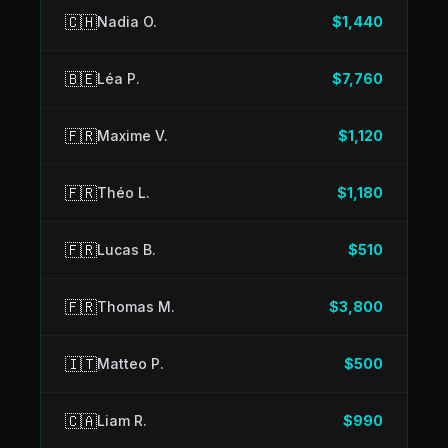
🇨🇭
Nadia O.
$1,440
🇧🇪
Léa P.
$7,760
🇫🇷
Maxime V.
$1,120
🇫🇷
Théo L.
$1,180
🇫🇷
Lucas B.
$510
🇫🇷
Thomas M.
$3,800
🇮🇹
Matteo P.
$500
🇨🇦
Liam R.
$990