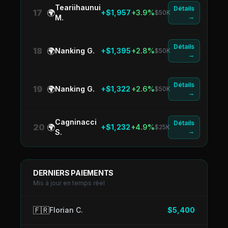
Teariihaunui
Détails
17
🌍
+$1,957
+3.9%
$50K
→
M.
Détails
18
🌍
Nanking G.
+$1,395
+2.8%
$50K
→
Détails
19
🌍
Nanking G.
+$1,322
+2.6%
$50K
→
Cagninacci
Détails
20
🌍
+$1,232
+4.9%
$25K
→
S.
DERNIERS PAIEMENTS
Mis à jour en temps réel
🇫🇷
Florian C.
$5,400