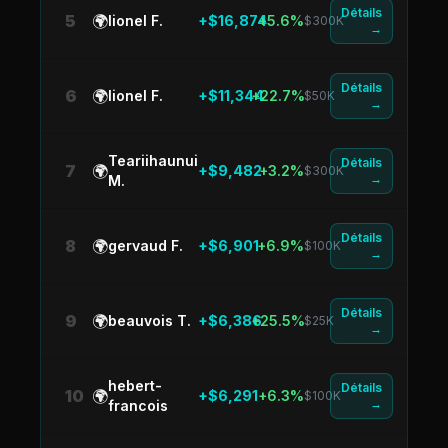
Détails
5
🌍
lionel F.
+$16,874
+5.6%
$300K
→
Détails
6
🌍
lionel F.
+$11,344
+22.7%
$50K
→
Teariihaunui
Détails
7
🌍
+$9,482
+3.2%
$300K
→
M.
Détails
8
🌍
gervaud F.
+$6,901
+6.9%
$100K
→
Détails
9
🌍
beauvois T.
+$6,386
+25.5%
$25K
→
hebert-
Détails
10
🌍
+$6,291
+6.3%
$100K
→
francois