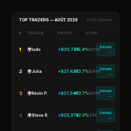
TOP TRADERS —
AOÛT 2026
Profit mensuel
#
TRADER
PROFIT
%
CAP.
Détails
1
🌍
ludo
+$30,725
+15.4%
$200K
→
Détails
2
🌍
Julia
+$27,433
+13.7%
$200K
→
Détails
3
🌍
Kévin P.
+$27,348
+13.7%
$200K
→
Détails
4
🌍
Steve R.
+$23,378
+2.3%
$1M
→