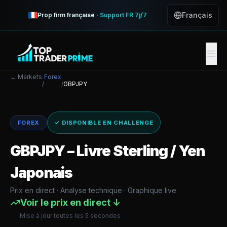
Français
Prop firm française ·
Support FR 7j/7
← Markets
Forex
/
/
GBPJPY
FOREX
✓ DISPONIBLE EN CHALLENGE
GBPJPY
–
Livre Sterling / Yen
Japonais
Prix en direct · Analyse technique · Graphique live
Voir le prix en direct ↓
Mise à jour toutes les 5 secondes