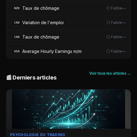
Taux de chômage
⚪ Faible
—
NZD
Variation de l'emploi
⚪ Faible
—
CAD
Taux de chômage
⚪ Faible
—
CAD
Average Hourly Earnings m/m
⚪ Faible
—
USD
Voir tous les articles →
📰 Derniers articles
PSYCHOLOGIE DU TRADING