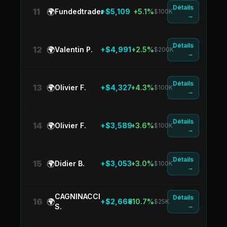
Détails
11
🌍
Fundedtrader
+$5,109
+5.1%
$100K
→
Détails
12
🌍
Valentin P.
+$4,991
+2.5%
$200K
→
Détails
13
🌍
Olivier F.
+$4,327
+4.3%
$100K
→
Détails
14
🌍
Olivier F.
+$3,589
+3.6%
$100K
→
Détails
15
🌍
Didier B.
+$3,053
+3.0%
$100K
→
CAGNINACCI
Détails
16
🌍
+$2,668
+10.7%
$25K
→
S.