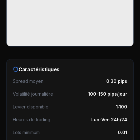
Caractéristiques
Spread moyen
0.30 pips
Volatilité journalière
100-150 pips/jour
Levier disponible
1:100
Heures de trading
Lun-Ven 24h/24
Lots minimum
0.01