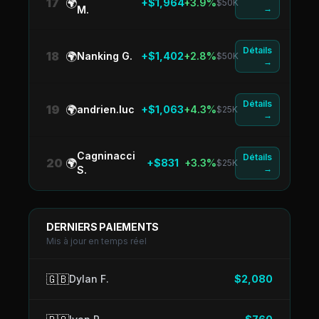
17
🌍
+$1,964
+3.9%
$50K
→
M.
Détails
18
🌍
Nanking G.
+$1,402
+2.8%
$50K
→
Détails
19
🌍
andrien.luc
+$1,063
+4.3%
$25K
→
Cagninacci
Détails
20
🌍
+$831
+3.3%
$25K
→
S.
DERNIERS PAIEMENTS
Mis à jour en temps réel
🇬🇧
Dylan F.
$2,080