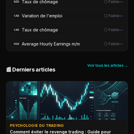
Taux de chômage
⚪ Faible
—
NZD
Variation de l'emploi
⚪ Faible
—
CAD
Taux de chômage
⚪ Faible
—
CAD
Average Hourly Earnings m/m
⚪ Faible
—
USD
Voir tous les articles →
📰 Derniers articles
PSYCHOLOGIE DU TRADING
Comment éviter le revenge trading : Guide pour