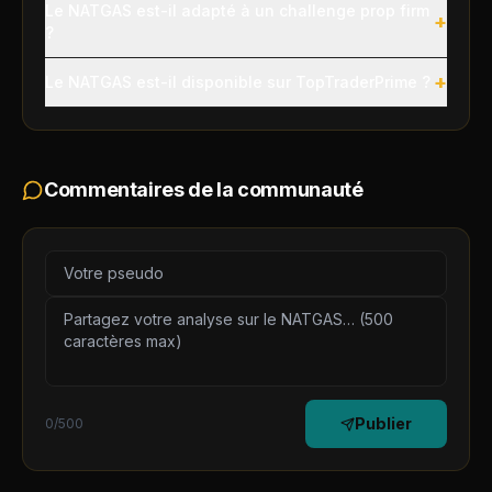
Le NATGAS est-il adapté à un challenge prop firm
+
?
+
Le NATGAS est-il disponible sur TopTraderPrime ?
Commentaires de la communauté
Publier
0
/500