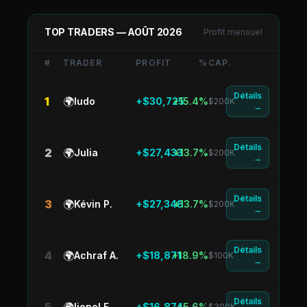
TOP TRADERS —
AOÛT 2026
Profit mensuel
#
TRADER
PROFIT
%
CAP.
Détails
1
🌍
ludo
+$30,725
+15.4%
$200K
→
Détails
2
🌍
Julia
+$27,433
+13.7%
$200K
→
Détails
3
🌍
Kévin P.
+$27,348
+13.7%
$200K
→
Détails
4
🌍
Achraf A.
+$18,871
+18.9%
$100K
→
Détails
lionel F.
+$16,874
+5.6%
$300K