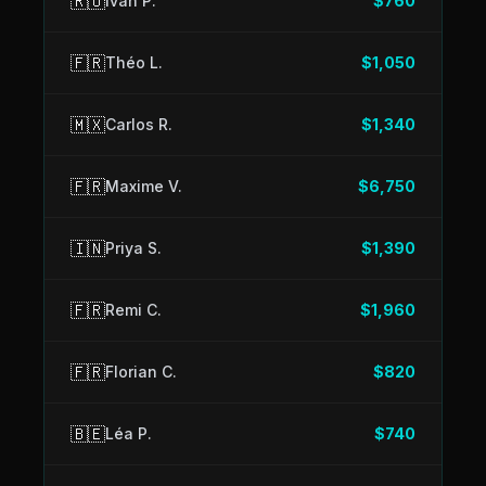
🇷🇴
Ivan P.
$760
🇫🇷
Théo L.
$1,050
🇲🇽
Carlos R.
$1,340
🇫🇷
Maxime V.
$6,750
🇮🇳
Priya S.
$1,390
🇫🇷
Remi C.
$1,960
🇫🇷
Florian C.
$820
🇧🇪
Léa P.
$740