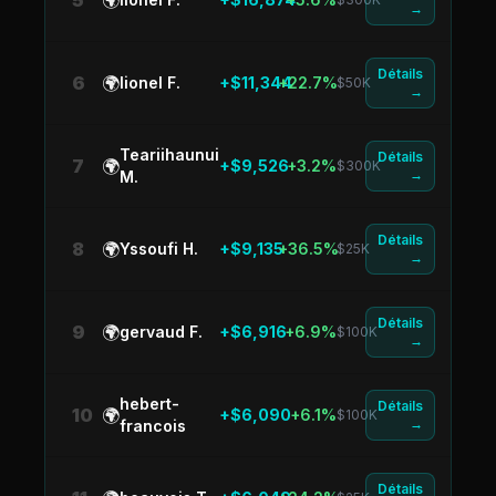
5
🌍
→
Détails
6
🌍
lionel F.
+$11,344
+22.7%
$50K
→
Teariihaunui
Détails
7
🌍
+$9,526
+3.2%
$300K
→
M.
Détails
8
🌍
Yssoufi H.
+$9,135
+36.5%
$25K
→
Détails
9
🌍
gervaud F.
+$6,916
+6.9%
$100K
→
hebert-
Détails
10
🌍
+$6,090
+6.1%
$100K
→
francois
Détails