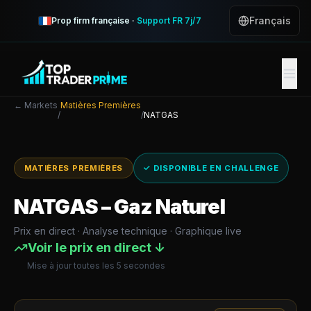
Français
Prop firm française ·
Support FR 7j/7
← Markets
Matières Premières
/
/
NATGAS
MATIÈRES PREMIÈRES
✓ DISPONIBLE EN CHALLENGE
NATGAS
–
Gaz Naturel
Prix en direct · Analyse technique · Graphique live
Voir le prix en direct ↓
Mise à jour toutes les 5 secondes