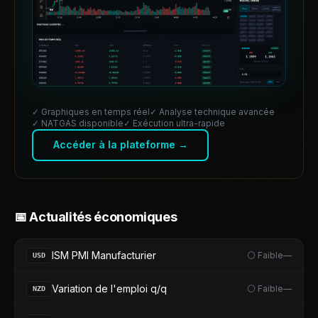
✓ Graphiques en temps réel
✓ Analyse technique avancée
✓
NATGAS
disponible
✓ Exécution ultra-rapide
Accéder à la plateforme →
📅 Actualités économiques
ISM PMI Manufacturier
⚪ Faible
—
USD
Variation de l'emploi q/q
⚪ Faible
—
NZD