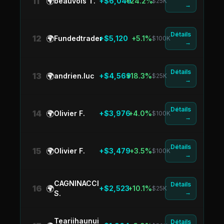
11
🌍
beauvois T.
+$6,049
+24.2%
$25K
→
Détails
12
🌍
Fundedtrader
+$5,120
+5.1%
$100K
→
Détails
13
🌍
andrien.luc
+$4,569
+18.3%
$25K
→
Détails
14
🌍
Olivier F.
+$3,976
+4.0%
$100K
→
Détails
15
🌍
Olivier F.
+$3,479
+3.5%
$100K
→
CAGNINACCI
Détails
16
🌍
+$2,523
+10.1%
$25K
→
S.
Teariihaunui
Détails