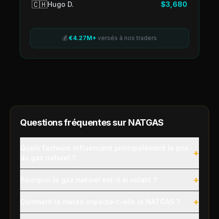
🇨🇭
Hugo D.
$3,680
💰
€4.27M+
versés à nos traders
Questions fréquentes sur
NATGAS
Quels facteurs influencent principalement le prix
+
du gaz naturel ?
+
Pourquoi le gaz naturel est-il si volatil ?
+
Comment la météo impacte-t-elle le NATGAS ?