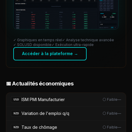
✓ Graphiques en temps réel
✓ Analyse technique avancée
✓
SOLUSD
disponible
✓ Exécution ultra-rapide
Accéder à la plateforme →
📅 Actualités économiques
ISM PMI Manufacturier
⚪ Faible
—
USD
Variation de l'emploi q/q
⚪ Faible
—
NZD
Taux de chômage
⚪ Faible
—
NZD