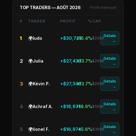
TOP TRADERS —
AOÛT 2026
Profit mensuel
#
TRADER
PROFIT
%
CAP.
Détails
1
🌍
ludo
+$30,725
+15.4%
$200K
→
Détails
2
🌍
Julia
+$27,433
+13.7%
$200K
→
Détails
3
🌍
Kévin P.
+$27,348
+13.7%
$200K
→
Détails
4
🌍
Achraf A.
+$18,871
+18.9%
$100K
→
Détails
5
🌍
lionel F.
+$16,874
+5.6%
$300K
→