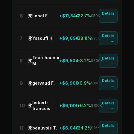
Détails
6
🌍
lionel F.
+$11,344
+22.7%
$50K
→
Détails
7
🌍
Yssoufi H.
+$9,694
+38.8%
$25K
→
Teariihaunui
Détails
8
🌍
+$9,504
+3.2%
$300K
→
M.
Détails
9
🌍
gervaud F.
+$6,908
+6.9%
$100K
→
hebert-
Détails
10
🌍
+$6,199
+6.2%
$100K
→
francois
Détails
11
🌍
beauvois T.
+$6,049
+24.2%
$25K
→