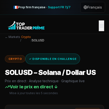
Français
Prop firm française ·
Support FR 7j/7
← Markets
Crypto
/
/
SOLUSD
CRYPTO
✓ DISPONIBLE EN CHALLENGE
SOLUSD
–
Solana / Dollar US
Prix en direct · Analyse technique · Graphique live
Voir le prix en direct ↓
Mise à jour toutes les 5 secondes