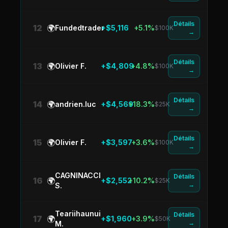
Détails
12
🌍
Fundedtrader
+$5,116
+5.1%
$100K
→
Détails
13
🌍
Olivier F.
+$4,809
+4.8%
$100K
→
Détails
14
🌍
andrien.luc
+$4,569
+18.3%
$25K
→
Détails
15
🌍
Olivier F.
+$3,597
+3.6%
$100K
→
CAGNINACCI
Détails
16
🌍
+$2,552
+10.2%
$25K
→
S.
Teariihaunui
Détails
17
🌍
+$1,960
+3.9%
$50K
→
M.