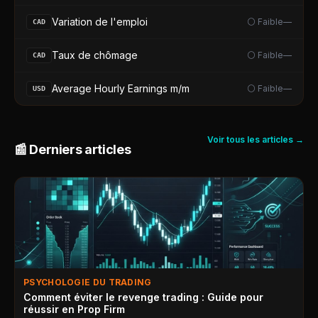
Variation de l'emploi
⚪ Faible
—
CAD
Taux de chômage
⚪ Faible
—
CAD
Average Hourly Earnings m/m
⚪ Faible
—
USD
Voir tous les articles →
📰 Derniers articles
PSYCHOLOGIE DU TRADING
Comment éviter le revenge trading : Guide pour
réussir en Prop Firm