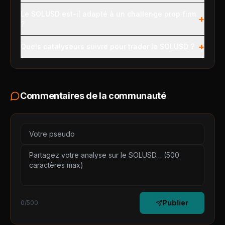
Le SOLUSD est-il adapté à un challenge prop firm
+
?
+
Quels catalyseurs suivre pour trader le SOLUSD ?
Commentaires de la communauté
Publier
0
/500