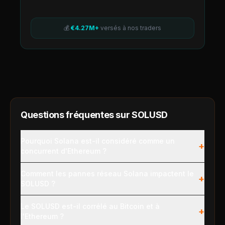
💰
€4.27M+
versés à nos traders
Questions fréquentes sur
SOLUSD
Pourquoi Solana est-il considéré comme un
+
concurrent d'Ethereum ?
Comment les pannes réseau Solana impactent le
+
SOLUSD ?
Le SOLUSD est-il corrélé au Bitcoin et à
+
l'Ethereum ?