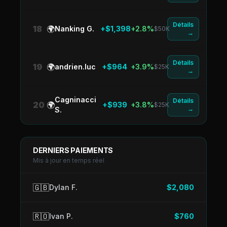
Détails
18
🌍
Nanking G.
+$1,398
+2.8%
$50K
→
Détails
19
🌍
andrien.luc
+$964
+3.9%
$25K
→
Cagninacci
Détails
20
🌍
+$939
+3.8%
$25K
→
S.
DERNIERS PAIEMENTS
Mis à jour en temps réel
🇬🇧
Dylan F.
$2,080
🇷🇴
Ivan P.
$760