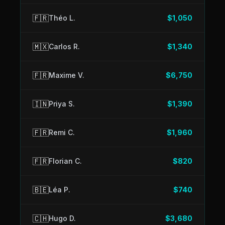
🇫🇷
Théo L.
$1,050
🇲🇽
Carlos R.
$1,340
🇫🇷
Maxime V.
$6,750
🇮🇳
Priya S.
$1,390
🇫🇷
Remi C.
$1,960
🇫🇷
Florian C.
$820
🇧🇪
Léa P.
$740
🇨🇭
Hugo D.
$3,680