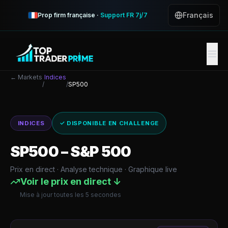
Français
Prop firm française ·
Support FR 7j/7
← Markets
Indices
/
/
SP500
INDICES
✓ DISPONIBLE EN CHALLENGE
SP500
–
S&P 500
Prix en direct · Analyse technique · Graphique live
Voir le prix en direct ↓
Mise à jour toutes les 5 secondes