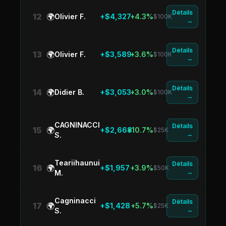
Détails
12
🌍
Olivier F.
+$4,327
+4.3%
$100K
→
Détails
13
🌍
Olivier F.
+$3,589
+3.6%
$100K
→
Détails
14
🌍
Didier B.
+$3,053
+3.0%
$100K
→
CAGNINACCI
Détails
15
🌍
+$2,668
+10.7%
$25K
→
S.
Teariihaunui
Détails
16
🌍
+$1,957
+3.9%
$50K
→
M.
Cagninacci
Détails
17
🌍
+$1,428
+5.7%
$25K
→
S.