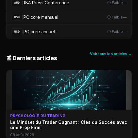
RBA Press Conference
⚪ Faible
—
AUD
IPC core mensuel
⚪ Faible
—
USD
IPC core annuel
⚪ Faible
—
USD
Voir tous les articles →
📰 Derniers articles
PSYCHOLOGIE DU TRADING
Le Mindset du Trader Gagnant : Clés du Succès avec
une Prop Firm
08 août 2026