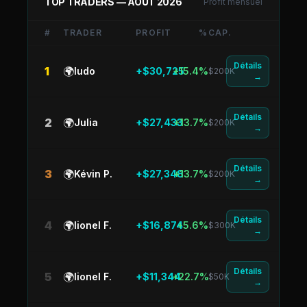
TOP TRADERS —
AOÛT 2026
Profit mensuel
#
TRADER
PROFIT
%
CAP.
Détails
1
🌍
ludo
+$30,725
+15.4%
$200K
→
Détails
2
🌍
Julia
+$27,433
+13.7%
$200K
→
Détails
3
🌍
Kévin P.
+$27,348
+13.7%
$200K
→
Détails
4
🌍
lionel F.
+$16,874
+5.6%
$300K
→
Détails
5
🌍
lionel F.
+$11,344
+22.7%
$50K
→