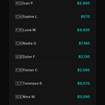
🇷🇴
Ivan P.
$2,990
🇨🇭
Sophie L.
$570
🇫🇷
Lucie M.
$4,620
🇨🇭
Nadia O.
$7,160
🇬🇧
Dylan F.
$2,120
🇫🇷
Florian C.
$2,590
🇮🇹
Tommaso R.
$6,570
🇩🇪
Nina W.
$3,590