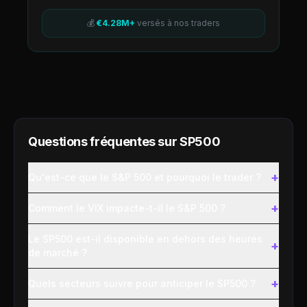
💰
€4.28M+
versés à nos traders
Questions fréquentes sur
SP500
+
Qu'est-ce que le S&P 500 et pourquoi le trader ?
+
Comment le VIX impacte-t-il le S&P 500 ?
Le SP500 est-il disponible en dehors des heures
+
de marché ?
+
Quels secteurs suivre pour anticiper le SP500 ?