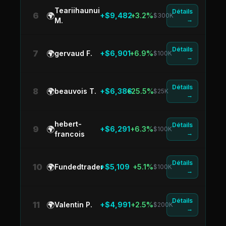
Teariihaunui
Détails
6
🌍
+$9,482
+3.2%
$300K
→
M.
Détails
7
🌍
gervaud F.
+$6,901
+6.9%
$100K
→
Détails
8
🌍
beauvois T.
+$6,386
+25.5%
$25K
→
hebert-
Détails
9
🌍
+$6,291
+6.3%
$100K
→
francois
Détails
10
🌍
Fundedtrader
+$5,109
+5.1%
$100K
→
Détails
11
🌍
Valentin P.
+$4,991
+2.5%
$200K
→