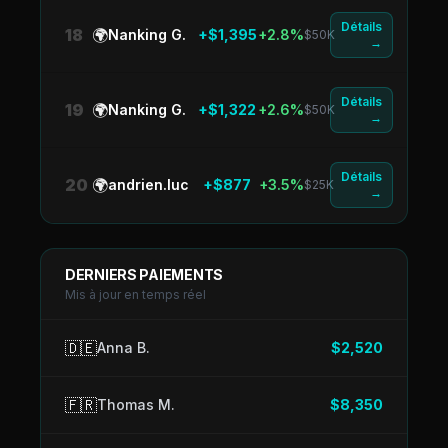
Détails
18
🌍
Nanking G.
+$1,395
+2.8%
$50K
→
Détails
19
🌍
Nanking G.
+$1,322
+2.6%
$50K
→
Détails
20
🌍
andrien.luc
+$877
+3.5%
$25K
→
DERNIERS PAIEMENTS
Mis à jour en temps réel
🇩🇪
Anna B.
$2,520
🇫🇷
Thomas M.
$8,350