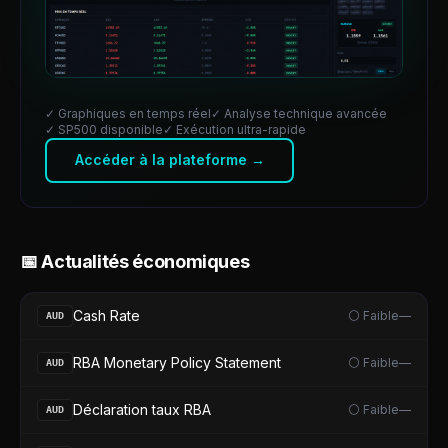
✓ Graphiques en temps réel
✓ Analyse technique avancée
✓
SP500
disponible
✓ Exécution ultra-rapide
Accéder à la plateforme →
📅 Actualités économiques
Cash Rate
⚪ Faible
—
AUD
RBA Monetary Policy Statement
⚪ Faible
—
AUD
Déclaration taux RBA
⚪ Faible
—
AUD