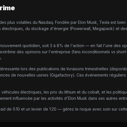
rime
e des plus volatiles du Nasdaq. Fondée par Elon Musk, Tesla est bien
lectriques, du stockage d'énergie (Powerwall, Megapack) et des sol
mouvement quotidien, soit 3 à 8% de l'action — en fait l'une des op
on extrême des opinions sur l'entreprise (fans inconditionnels vs shor
.
téressante lors des publications de livraisons trimestrielles (disponib
nonces de nouvelles usines (Gigafactory). Ces événements réguliers
s véhicules électriques, les prix du lithium et du cobalt, et les pol
ement influencée par les activités d'Elon Musk dans ses autres entr
de 0.10 et un levier de 1:20 — gérez le risque avec soin sur cette 