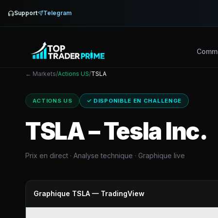
Support
Telegram
Comme
← Markets
/
Actions US
/
TSLA
ACTIONS US
✓ DISPONIBLE EN CHALLENGE
TSLA
–
Tesla Inc.
Prix en direct · Analyse technique · Graphique live
Graphique
TSLA
— TradingView