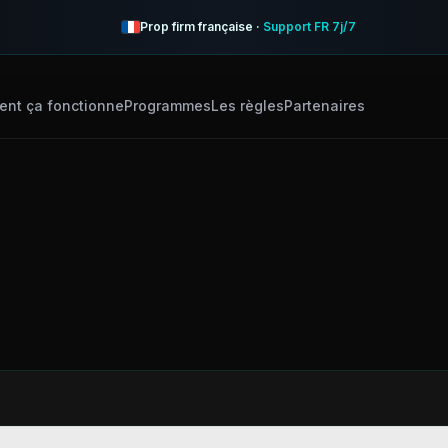
Prop firm française ·
Support FR 7j/7
nt ça fonctionne
Programmes
Les règles
Partenaires