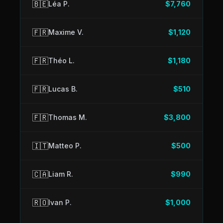
🇧🇪
Léa P.
$7,760
🇫🇷
Maxime V.
$1,120
🇫🇷
Théo L.
$1,180
🇫🇷
Lucas B.
$510
🇫🇷
Thomas M.
$3,800
🇮🇹
Matteo P.
$500
🇨🇦
Liam R.
$990
🇷🇴
Ivan P.
$1,000