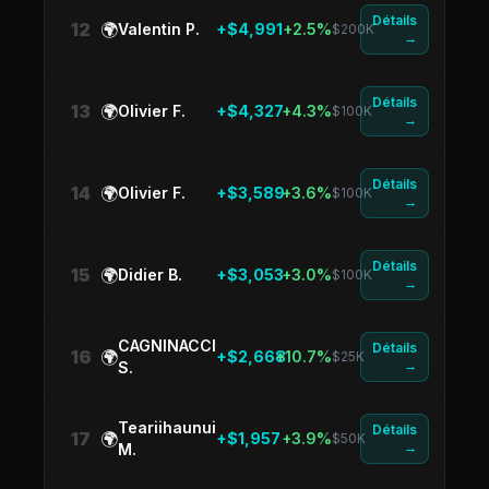
Détails
12
🌍
Valentin P.
+$4,991
+2.5%
$200K
→
Détails
13
🌍
Olivier F.
+$4,327
+4.3%
$100K
→
Détails
14
🌍
Olivier F.
+$3,589
+3.6%
$100K
→
Détails
15
🌍
Didier B.
+$3,053
+3.0%
$100K
→
CAGNINACCI
Détails
16
🌍
+$2,668
+10.7%
$25K
→
S.
Teariihaunui
Détails
17
🌍
+$1,957
+3.9%
$50K
→
M.