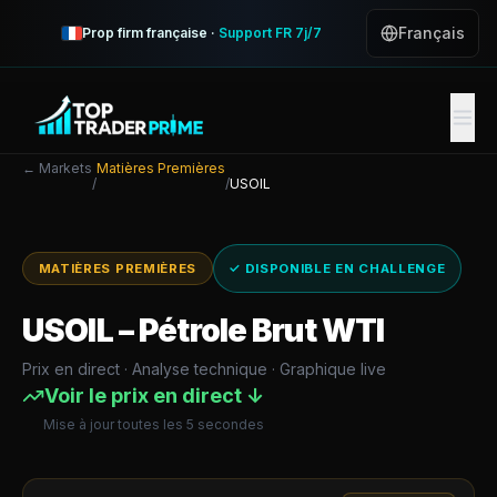
Français
Prop firm française ·
Support FR 7j/7
← Markets
Matières Premières
/
/
USOIL
MATIÈRES PREMIÈRES
✓ DISPONIBLE EN CHALLENGE
USOIL
–
Pétrole Brut WTI
Prix en direct · Analyse technique · Graphique live
Voir le prix en direct ↓
Mise à jour toutes les 5 secondes