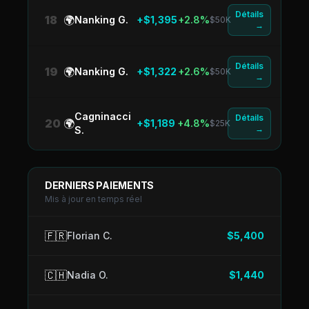
Détails
18
🌍
Nanking G.
+$1,395
+2.8%
$50K
→
Détails
19
🌍
Nanking G.
+$1,322
+2.6%
$50K
→
Cagninacci
Détails
20
🌍
+$1,189
+4.8%
$25K
→
S.
DERNIERS PAIEMENTS
Mis à jour en temps réel
🇫🇷
Florian C.
$5,400
🇨🇭
Nadia O.
$1,440