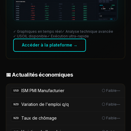
✓ Graphiques en temps réel
✓ Analyse technique avancée
✓
USOIL
disponible
✓ Exécution ultra-rapide
Accéder à la plateforme →
📅 Actualités économiques
ISM PMI Manufacturier
⚪ Faible
—
USD
Variation de l'emploi q/q
⚪ Faible
—
NZD
Taux de chômage
⚪ Faible
—
NZD