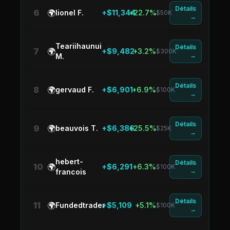
Détails
6
🌍
lionel F.
+$11,344
+22.7%
$50K
→
Teariihaunui
Détails
7
🌍
+$9,482
+3.2%
$300K
→
M.
Détails
8
🌍
gervaud F.
+$6,901
+6.9%
$100K
→
Détails
9
🌍
beauvois T.
+$6,386
+25.5%
$25K
→
hebert-
Détails
10
🌍
+$6,291
+6.3%
$100K
→
francois
Détails
11
🌍
Fundedtrader
+$5,109
+5.1%
$100K
→