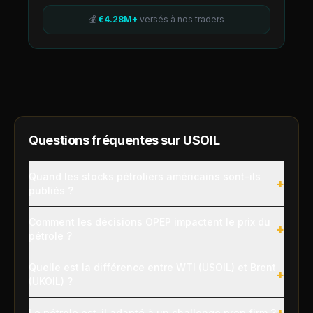
💰
€4.28M+
versés à nos traders
Questions fréquentes sur
USOIL
Quand les stocks pétroliers américains sont-ils
+
publiés ?
Comment les décisions OPEP impactent le prix du
+
pétrole ?
Quelle est la différence entre WTI (USOIL) et Brent
+
(UKOIL) ?
+
Le pétrole est-il adapté à un challenge prop firm ?