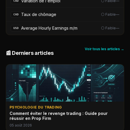
Variation de l'emploi
⚪ Faible
—
CAD
Taux de chômage
⚪ Faible
—
CAD
Average Hourly Earnings m/m
⚪ Faible
—
USD
Voir tous les articles →
📰 Derniers articles
PSYCHOLOGIE DU TRADING
Comment éviter le revenge trading : Guide pour
réussir en Prop Firm
05 août 2026