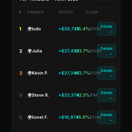
#
TRADER
PROFIT
%
CAP.
Détails
1
🌍
ludo
+$30,725
+15.4%
$200K
→
Détails
2
🌍
Julia
+$27,433
+13.7%
$200K
→
Détails
3
🌍
Kévin P.
+$27,348
+13.7%
$200K
→
Détails
4
🌍
Steve R.
+$23,378
+2.3%
$1M
→
Détails
5
🌍
lionel F.
+$16,874
+5.6%
$300K
→