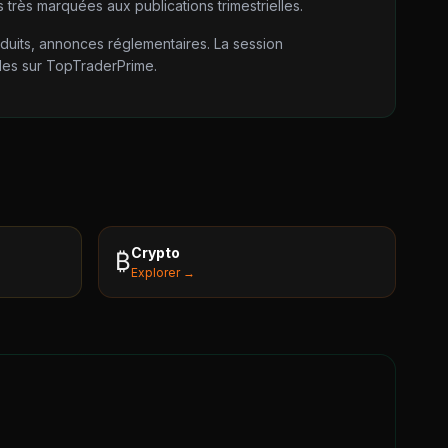
 très marquées aux publications trimestrielles.
oduits, annonces réglementaires. La session
bles sur TopTraderPrime.
Crypto
₿
Explorer →