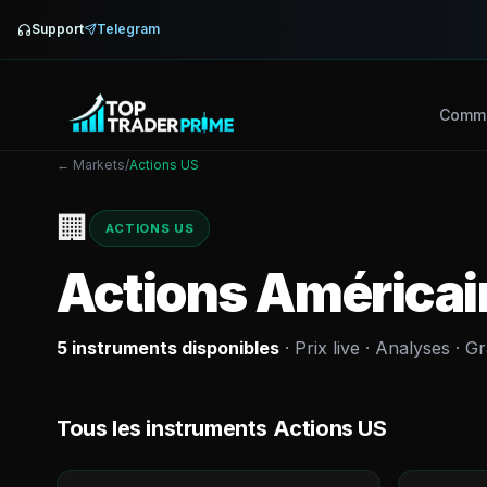
Support
Telegram
Comme
← Markets
/
Actions US
🏢
ACTIONS US
Actions Américai
5
instruments disponibles
· Prix live · Analyses · 
Tous les instruments
Actions US