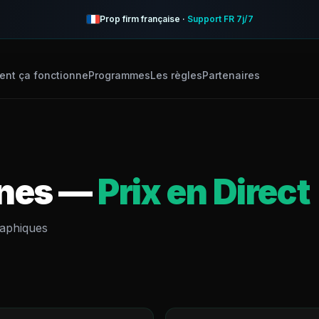
Prop firm française ·
Support FR 7j/7
nt ça fonctionne
Programmes
Les règles
Partenaires
nes
—
Prix en Direct
Graphiques