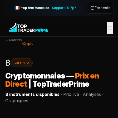
Français
Prop firm française ·
Support FR 7j/7
← Markets
/
Crypto
₿
CRYPTO
Cryptomonnaies
—
Prix en
Direct
| TopTraderPrime
8
instruments disponibles
· Prix live · Analyses ·
Graphiques