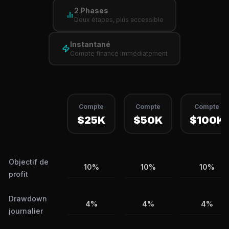
2 Phases
Deux étapes, plus accessible
Instantané
Compte financé immédiatement
Compte
Compte
Compte
$25K
$50K
$100K
Objectif de
10%
10%
10%
profit
Drawdown
4%
4%
4%
journalier