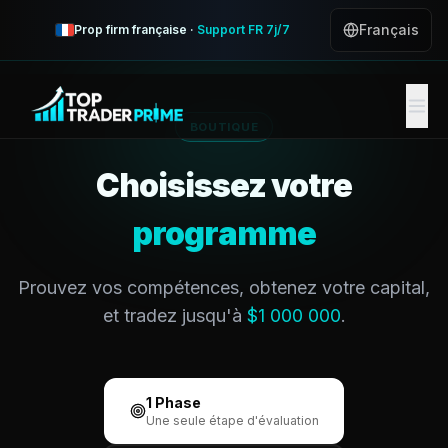
Français
Prop firm française ·
Support FR 7j/7
BOUTIQUE
Choisissez votre
programme
Prouvez vos compétences, obtenez votre capital,
et tradez jusqu'à
$1 000 000
.
1 Phase
Une seule étape d'évaluation