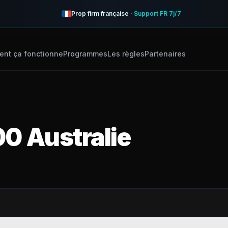
Prop firm française ·
Support FR 7j/7
nt ça fonctionne
Programmes
Les règles
Partenaires
0 Australie