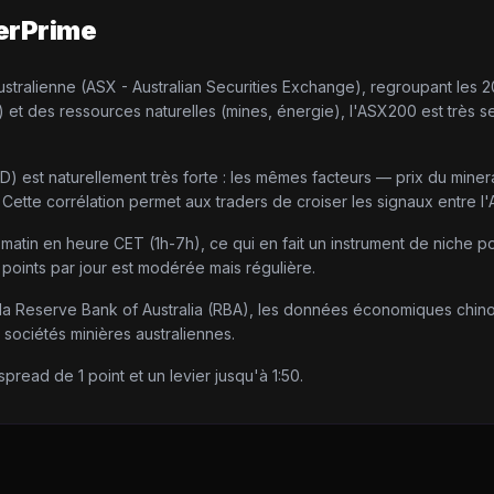
erPrime
ustralienne (ASX - Australian Securities Exchange), regroupant les 2
et des ressources naturelles (mines, énergie), l'ASX200 est très se
UD) est naturellement très forte : les mêmes facteurs — prix du miner
Cette corrélation permet aux traders de croiser les signaux entre 
e matin en heure CET (1h-7h), ce qui en fait un instrument de niche po
0 points par jour est modérée mais régulière.
e la Reserve Bank of Australia (RBA), les données économiques chino
 sociétés minières australiennes.
read de 1 point et un levier jusqu'à 1:50.