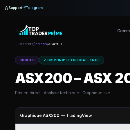
Support
Telegram
Comme
← Markets
/
Indices
/
ASX200
INDICES
✓ DISPONIBLE EN CHALLENGE
ASX200
–
ASX 20
Prix en direct · Analyse technique · Graphique live
Graphique
ASX200
— TradingView