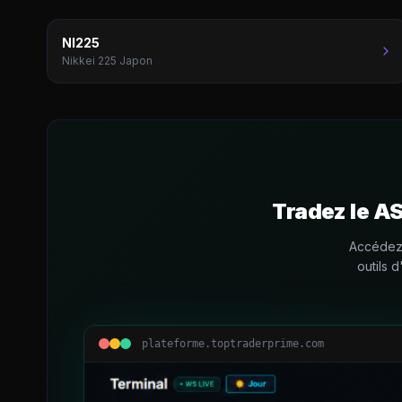
NI225
Nikkei 225 Japon
Tradez le
A
Accédez 
outils 
plateforme.toptraderprime.com