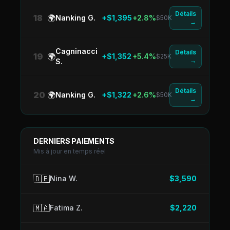
Détails
18
🌍
Nanking G.
+$1,395
+2.8%
$50K
→
Cagninacci
Détails
19
🌍
+$1,352
+5.4%
$25K
→
S.
Détails
20
🌍
Nanking G.
+$1,322
+2.6%
$50K
→
DERNIERS PAIEMENTS
Mis à jour en temps réel
🇩🇪
Nina W.
$3,590
🇲🇦
Fatima Z.
$2,220