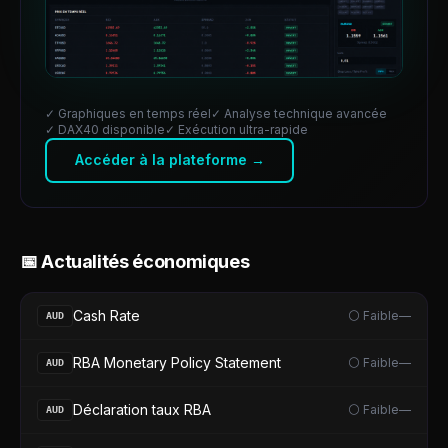
✓ Graphiques en temps réel
✓ Analyse technique avancée
✓
DAX40
disponible
✓ Exécution ultra-rapide
Accéder à la plateforme →
📅 Actualités économiques
Cash Rate
⚪ Faible
—
AUD
RBA Monetary Policy Statement
⚪ Faible
—
AUD
Déclaration taux RBA
⚪ Faible
—
AUD