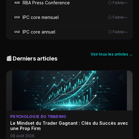
RBA Press Conference
⚪ Faible
—
AUD
IPC core mensuel
⚪ Faible
—
USD
IPC core annuel
⚪ Faible
—
USD
Voir tous les articles →
📰 Derniers articles
PSYCHOLOGIE DU TRADING
Le Mindset du Trader Gagnant : Clés du Succès avec
une Prop Firm
08 août 2026