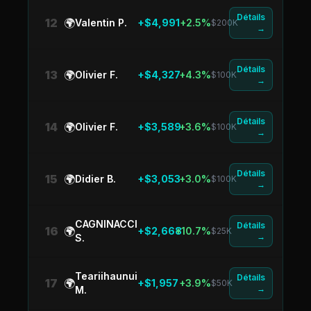
Détails
12
🌍
Valentin P.
+$4,991
+2.5%
$200K
→
Détails
13
🌍
Olivier F.
+$4,327
+4.3%
$100K
→
Détails
14
🌍
Olivier F.
+$3,589
+3.6%
$100K
→
Détails
15
🌍
Didier B.
+$3,053
+3.0%
$100K
→
CAGNINACCI
Détails
16
🌍
+$2,668
+10.7%
$25K
→
S.
Teariihaunui
Détails
17
🌍
+$1,957
+3.9%
$50K
→
M.