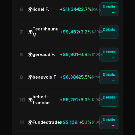
Détails
6
🌍
lionel F.
+$11,344
+22.7%
$50K
→
Teariihaunui
Détails
7
🌍
+$9,482
+3.2%
$300K
→
M.
Détails
8
🌍
gervaud F.
+$6,901
+6.9%
$100K
→
Détails
9
🌍
beauvois T.
+$6,386
+25.5%
$25K
→
hebert-
Détails
10
🌍
+$6,291
+6.3%
$100K
→
francois
Détails
11
🌍
Fundedtrader
+$5,109
+5.1%
$100K
→