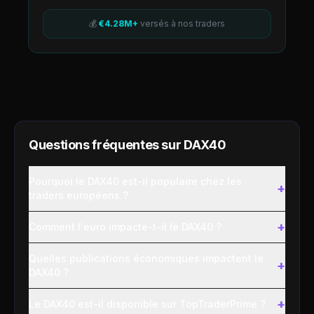
💰
€4.28M+
versés à nos traders
Questions fréquentes sur
DAX40
Pourquoi le DAX40 est-il populaire chez les
+
traders européens ?
+
Comment l'euro impacte-t-il le DAX40 ?
Quelles publications économiques impactent le
+
DAX40 ?
+
Le DAX40 est-il disponible sur TopTraderPrime ?