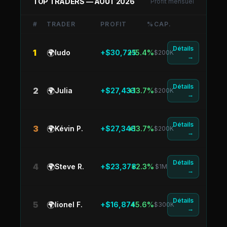
TOP TRADERS —
AOÛT 2026
Profit mensuel
#
TRADER
PROFIT
%
CAP.
Détails
1
🌍
ludo
+$30,725
+15.4%
$200K
→
Détails
2
🌍
Julia
+$27,433
+13.7%
$200K
→
Détails
3
🌍
Kévin P.
+$27,348
+13.7%
$200K
→
Détails
4
🌍
Steve R.
+$23,378
+2.3%
$1M
→
Détails
5
🌍
lionel F.
+$16,874
+5.6%
$300K
→