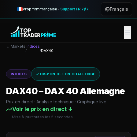
Français
Prop firm française ·
Support FR 7j/7
← Markets
Indices
/
/
DAX40
INDICES
✓ DISPONIBLE EN CHALLENGE
DAX40
–
DAX 40 Allemagne
Prix en direct · Analyse technique · Graphique live
Voir le prix en direct ↓
Mise à jour toutes les 5 secondes