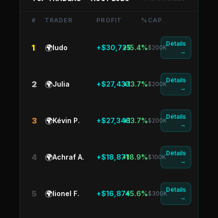
#
TRADER
PROFIT
%
CAP.
Détails
1
🌍
ludo
+$30,725
+15.4%
$200K
→
Détails
2
🌍
Julia
+$27,433
+13.7%
$200K
→
Détails
3
🌍
Kévin P.
+$27,348
+13.7%
$200K
→
Détails
4
🌍
Achraf A.
+$18,871
+18.9%
$100K
→
Détails
5
🌍
lionel F.
+$16,874
+5.6%
$300K
→