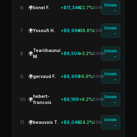
Détails
6
🌍
lionel F.
+$11,344
+22.7%
$50K
→
Détails
7
🌍
Yssoufi H.
+$9,694
+38.8%
$25K
→
Teariihaunui
Détails
8
🌍
+$9,504
+3.2%
$300K
→
M.
Détails
9
🌍
gervaud F.
+$6,908
+6.9%
$100K
→
hebert-
Détails
10
🌍
+$6,199
+6.2%
$100K
→
francois
Détails
11
🌍
beauvois T.
+$6,049
+24.2%
$25K
→