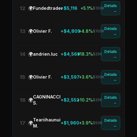
Détails
12
🌍
Fundedtrader
+$5,116
+5.1%
$100K
→
Détails
13
🌍
Olivier F.
+$4,809
+4.8%
$100K
→
Détails
14
🌍
andrien.luc
+$4,569
+18.3%
$25K
→
Détails
15
🌍
Olivier F.
+$3,597
+3.6%
$100K
→
CAGNINACCI
Détails
16
🌍
+$2,552
+10.2%
$25K
→
S.
Teariihaunui
Détails
17
🌍
+$1,960
+3.9%
$50K
→
M.