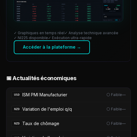
✓ Graphiques en temps réel
✓ Analyse technique avancée
✓
NI225
disponible
✓ Exécution ultra-rapide
Accéder à la plateforme →
📅 Actualités économiques
ISM PMI Manufacturier
⚪ Faible
—
USD
Variation de l'emploi q/q
⚪ Faible
—
NZD
Taux de chômage
⚪ Faible
—
NZD