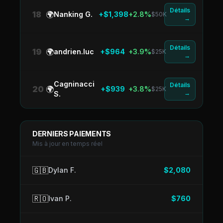
Détails
18
🌍
Nanking G.
+$1,398
+2.8%
$50K
→
Détails
19
🌍
andrien.luc
+$964
+3.9%
$25K
→
Cagninacci
Détails
20
🌍
+$939
+3.8%
$25K
→
S.
DERNIERS PAIEMENTS
Mis à jour en temps réel
🇬🇧
Dylan F.
$2,080
🇷🇴
Ivan P.
$760