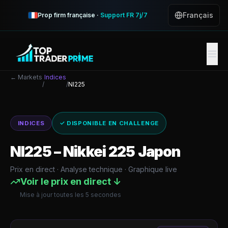
Français
Prop firm française ·
Support FR 7j/7
← Markets
Indices
/
/
NI225
INDICES
✓ DISPONIBLE EN CHALLENGE
NI225
–
Nikkei 225 Japon
Prix en direct · Analyse technique · Graphique live
Voir le prix en direct ↓
Mise à jour toutes les 5 secondes