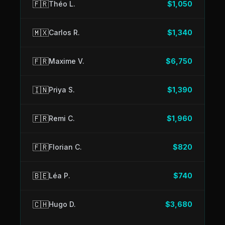
🇫🇷
Théo L.
$1,050
🇲🇽
Carlos R.
$1,340
🇫🇷
Maxime V.
$6,750
🇮🇳
Priya S.
$1,390
🇫🇷
Remi C.
$1,960
🇫🇷
Florian C.
$820
🇧🇪
Léa P.
$740
🇨🇭
Hugo D.
$3,680