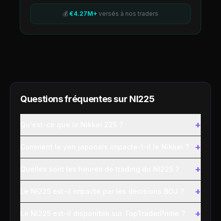
💰
€4.27M+
versés à nos traders
Questions fréquentes sur
NI225
+
Qu'est-ce que le Nikkei 225 ?
+
Comment le yen japonais impacte-t-il le Nikkei ?
+
Quelles sont les heures de trading du NI225 ?
+
Le NI225 est-il impacté par les décisions BOJ ?
+
Le NI225 est-il disponible sur TopTraderPrime ?