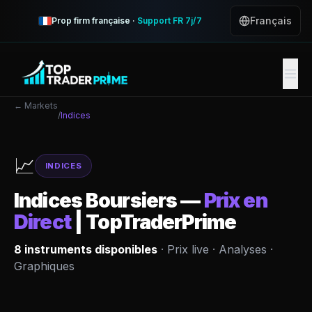
Français
Prop firm française ·
Support FR 7j/7
← Markets
/
Indices
📈
INDICES
Indices Boursiers
—
Prix en
Direct
| TopTraderPrime
8
instruments disponibles
· Prix live · Analyses ·
Graphiques