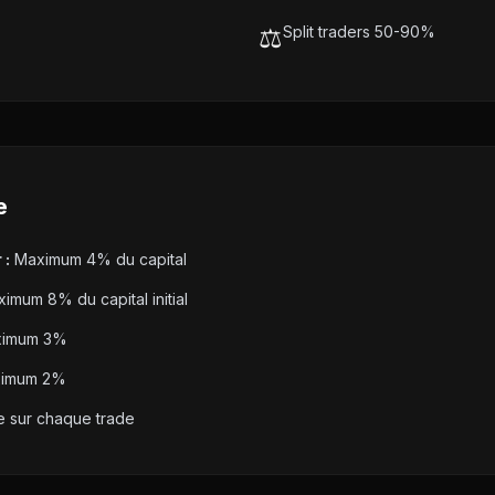
⚖️
Split traders 50-90%
e
 :
Maximum 4% du capital
imum 8% du capital initial
imum 3%
imum 2%
e sur chaque trade