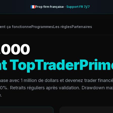
Prop firm française ·
Support FR 7j/7
nt ça fonctionne
Programmes
Les règles
Partenaires
,000
t TopTraderPrim
ase avec 1 million de dollars et devenez trader financé
10%. Retraits réguliers après validation. Drawdown ma
.