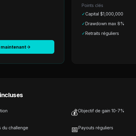
Points clés
✓
Capital $
1,000,000
✓
Drawdown max 8%
✓
Retraits réguliers
maintenant
incluses
tion
💰
Objectif de gain 10-7%
s du challenge
📅
Payouts réguliers