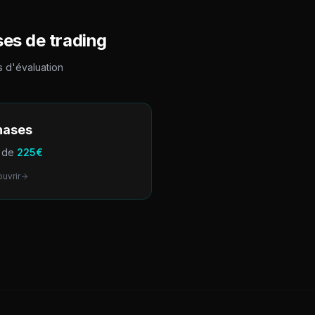
es de trading
 d'évaluation
hases
r de
225
€
uvrir