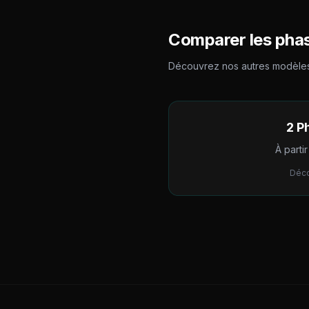
Comparer les phas
Découvrez nos autres modèles
2 P
À parti
Déco