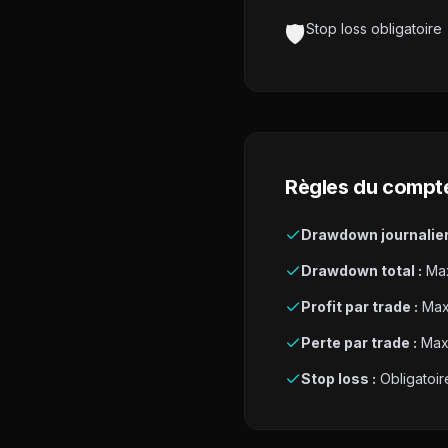
🛡️
Stop loss obligatoire
Règles du compt
Drawdown journalier
Drawdown total :
Max
Profit par trade :
Max
Perte par trade :
Max
Stop loss :
Obligatoir