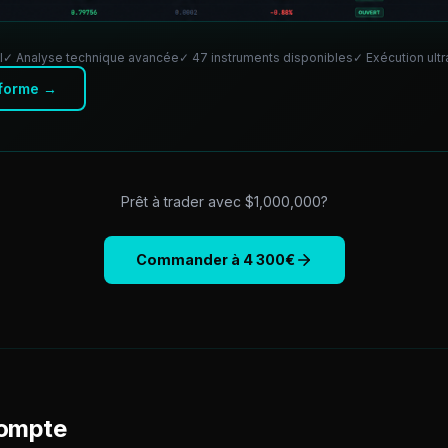
l
✓ Analyse technique avancée
✓ 47 instruments disponibles
✓ Exécution ult
eforme →
Prêt à trader avec $
1,000,000
?
Commander à
4 300
€
compte