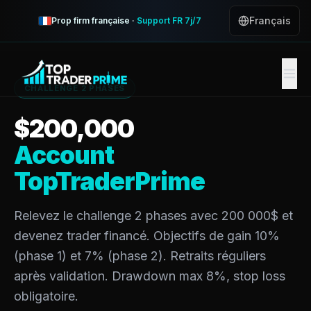
Challenge 2 Phases
Français
Prop firm française ·
Support FR 7j/7
CHALLENGE 2 PHASES
$
200,000
Account
TopTraderPrime
Relevez le challenge 2 phases avec 200 000$ et
devenez trader financé. Objectifs de gain 10%
(phase 1) et 7% (phase 2). Retraits réguliers
après validation. Drawdown max 8%, stop loss
obligatoire.