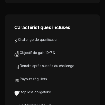
Caractéristiques incluses
⚡
Challenge de qualification
💰
Objectif de gain 10-7%
📊
Retraits après succès du challenge
📅
Payouts réguliers
🛡️
Stop loss obligatoire