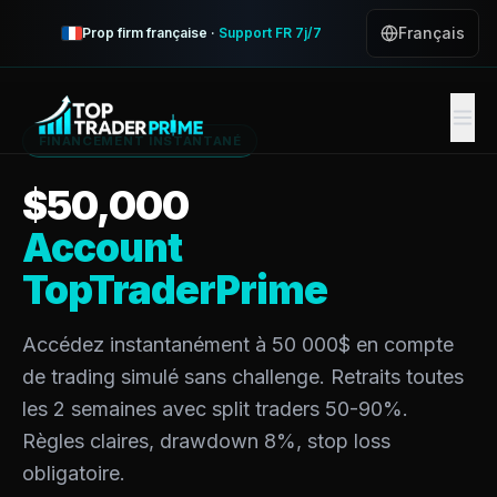
Financement Instantané
Français
Prop firm française ·
Support FR 7j/7
FINANCEMENT INSTANTANÉ
$
50,000
Account
TopTraderPrime
Accédez instantanément à 50 000$ en compte
de trading simulé sans challenge. Retraits toutes
les 2 semaines avec split traders 50-90%.
Règles claires, drawdown 8%, stop loss
obligatoire.