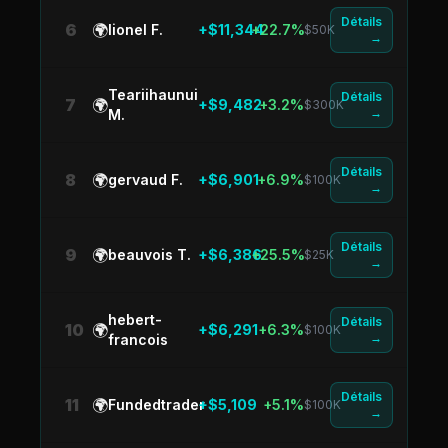
Détails
6
🌍
lionel F.
+$11,344
+22.7%
$50K
→
Teariihaunui
Détails
7
🌍
+$9,482
+3.2%
$300K
→
M.
Détails
8
🌍
gervaud F.
+$6,901
+6.9%
$100K
→
Détails
9
🌍
beauvois T.
+$6,386
+25.5%
$25K
→
hebert-
Détails
10
🌍
+$6,291
+6.3%
$100K
→
francois
Détails
11
🌍
Fundedtrader
+$5,109
+5.1%
$100K
→