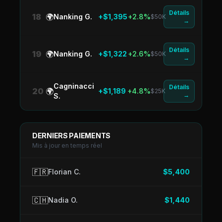
Détails
18
🌍
Nanking G.
+$1,395
+2.8%
$50K
→
Détails
19
🌍
Nanking G.
+$1,322
+2.6%
$50K
→
Cagninacci
Détails
20
🌍
+$1,189
+4.8%
$25K
→
S.
DERNIERS PAIEMENTS
Mis à jour en temps réel
🇫🇷
Florian C.
$5,400
🇨🇭
Nadia O.
$1,440