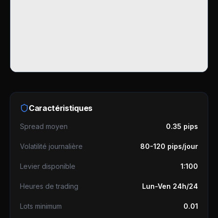
Caractéristiques
Spread moyen
0.35 pips
Volatilité journalière
80-120 pips/jour
Levier disponible
1:100
Heures de trading
Lun-Ven 24h/24
Lots minimum
0.01