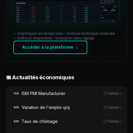
✓ Graphiques en temps réel
✓ Analyse technique avancée
✓
EURAUD
disponible
✓ Exécution ultra-rapide
Accéder à la plateforme →
📅 Actualités économiques
ISM PMI Manufacturier
⚪ Faible
—
USD
Variation de l'emploi q/q
⚪ Faible
—
NZD
Taux de chômage
⚪ Faible
—
NZD