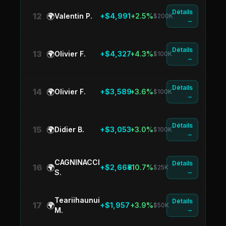
Détails
12
🌍
Valentin P.
+$4,991
+2.5%
$200K
→
Détails
13
🌍
Olivier F.
+$4,327
+4.3%
$100K
→
Détails
14
🌍
Olivier F.
+$3,589
+3.6%
$100K
→
Détails
15
🌍
Didier B.
+$3,053
+3.0%
$100K
→
CAGNINACCI
Détails
16
🌍
+$2,668
+10.7%
$25K
→
S.
Teariihaunui
Détails
17
🌍
+$1,957
+3.9%
$50K
→
M.