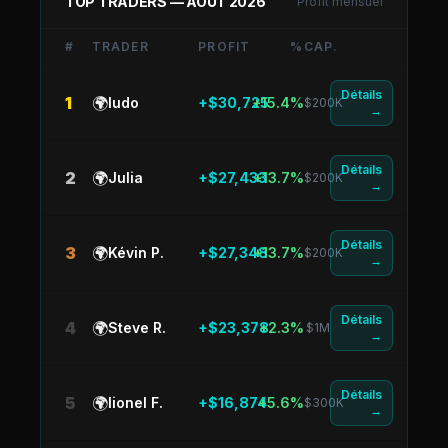
TOP TRADERS —
AOÛT 2026
Profit mensuel
#
TRADER
PROFIT
%
CAP.
Détails
1
🌍
ludo
+$30,725
+15.4%
$200K
→
Détails
2
🌍
Julia
+$27,433
+13.7%
$200K
→
Détails
3
🌍
Kévin P.
+$27,348
+13.7%
$200K
→
Détails
4
🌍
Steve R.
+$23,378
+2.3%
$1M
→
Détails
5
🌍
lionel F.
+$16,874
+5.6%
$300K
→