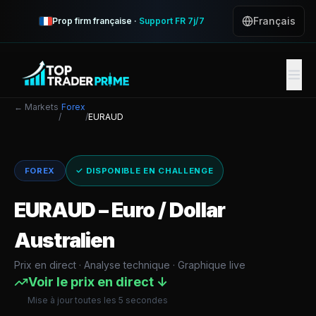
Français
Prop firm française ·
Support FR 7j/7
← Markets
Forex
/
/
EURAUD
FOREX
✓ DISPONIBLE EN CHALLENGE
EURAUD
–
Euro / Dollar
Australien
Prix en direct · Analyse technique · Graphique live
Voir le prix en direct ↓
Mise à jour toutes les 5 secondes