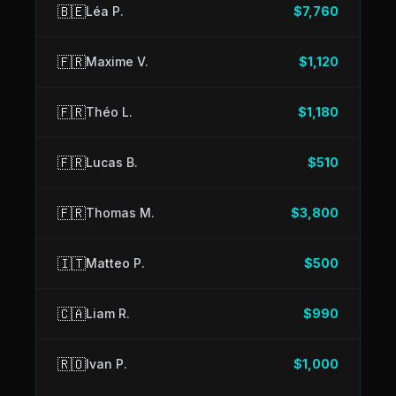
🇧🇪
Léa P.
$7,760
🇫🇷
Maxime V.
$1,120
🇫🇷
Théo L.
$1,180
🇫🇷
Lucas B.
$510
🇫🇷
Thomas M.
$3,800
🇮🇹
Matteo P.
$500
🇨🇦
Liam R.
$990
🇷🇴
Ivan P.
$1,000