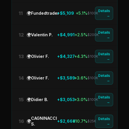
Détails
11
🌍
Fundedtrader
+$5,109
+5.1%
$100K
→
Détails
12
🌍
Valentin P.
+$4,991
+2.5%
$200K
→
Détails
13
🌍
Olivier F.
+$4,327
+4.3%
$100K
→
Détails
14
🌍
Olivier F.
+$3,589
+3.6%
$100K
→
Détails
15
🌍
Didier B.
+$3,053
+3.0%
$100K
→
CAGNINACCI
Détails
16
🌍
+$2,668
+10.7%
$25K
→
S.