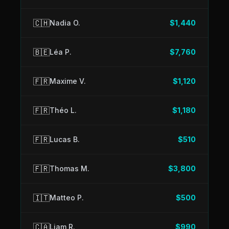
🇨🇭
Nadia O.
$1,440
🇧🇪
Léa P.
$7,760
🇫🇷
Maxime V.
$1,120
🇫🇷
Théo L.
$1,180
🇫🇷
Lucas B.
$510
🇫🇷
Thomas M.
$3,800
🇮🇹
Matteo P.
$500
🇨🇦
Liam R.
$990