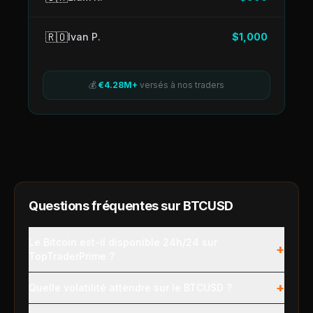
🇷🇴
Ivan P.
$1,000
💰
€4.28M+
versés à nos traders
Questions fréquentes sur
BTCUSD
Le Bitcoin est-il disponible 24h/24 sur
+
TopTraderPrime ?
+
Quelle volatilité attendre sur le BTCUSD ?