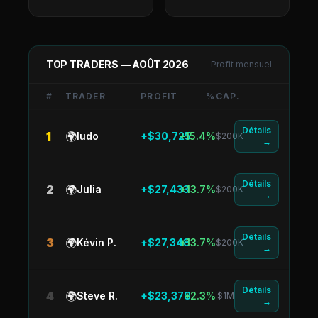
TOP TRADERS —
AOÛT 2026
Profit mensuel
#
TRADER
PROFIT
%
CAP.
Détails
1
🌍
ludo
+$30,725
+15.4%
$200K
→
Détails
2
🌍
Julia
+$27,433
+13.7%
$200K
→
Détails
3
🌍
Kévin P.
+$27,348
+13.7%
$200K
→
Détails
4
🌍
Steve R.
+$23,378
+2.3%
$1M
→