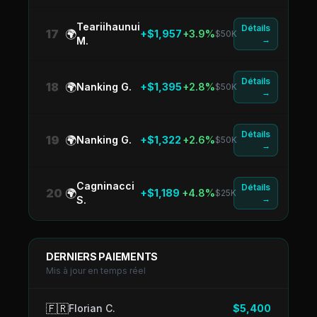
Teariihaunui
Détails
17
🌍
+$1,957
+3.9%
$50K
→
M.
Détails
18
🌍
Nanking G.
+$1,395
+2.8%
$50K
→
Détails
19
🌍
Nanking G.
+$1,322
+2.6%
$50K
→
Cagninacci
Détails
20
🌍
+$1,189
+4.8%
$25K
→
S.
DERNIERS PAIEMENTS
Mis à jour en temps réel
🇫🇷
Florian C.
$5,400