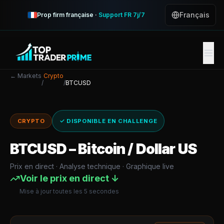
Français
Prop firm française ·
Support FR 7j/7
← Markets
Crypto
/
/
BTCUSD
CRYPTO
✓ DISPONIBLE EN CHALLENGE
BTCUSD
–
Bitcoin / Dollar US
Prix en direct · Analyse technique · Graphique live
Voir le prix en direct ↓
Mise à jour toutes les 5 secondes