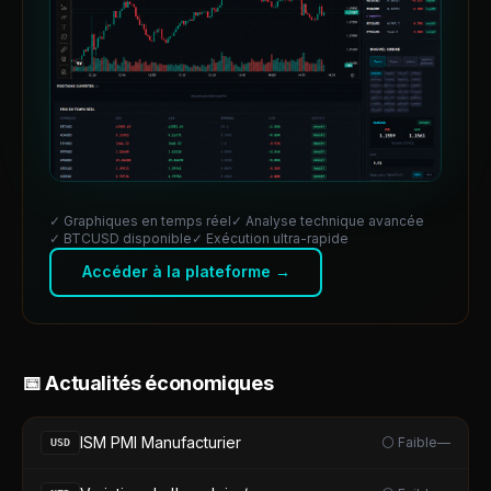
✓ Graphiques en temps réel
✓ Analyse technique avancée
✓
BTCUSD
disponible
✓ Exécution ultra-rapide
Accéder à la plateforme →
📅 Actualités économiques
ISM PMI Manufacturier
⚪ Faible
—
USD