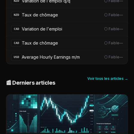
Variation de l'emploi q/q
⚪ Faible
—
NZD
Taux de chômage
⚪ Faible
—
NZD
Variation de l'emploi
⚪ Faible
—
CAD
Taux de chômage
⚪ Faible
—
CAD
Average Hourly Earnings m/m
⚪ Faible
—
USD
Voir tous les articles →
📰 Derniers articles