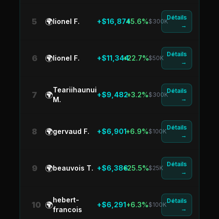
Détails
5
🌍
lionel F.
+$16,874
+5.6%
$300K
→
Détails
6
🌍
lionel F.
+$11,344
+22.7%
$50K
→
Teariihaunui
Détails
7
🌍
+$9,482
+3.2%
$300K
→
M.
Détails
8
🌍
gervaud F.
+$6,901
+6.9%
$100K
→
Détails
9
🌍
beauvois T.
+$6,386
+25.5%
$25K
→
hebert-
Détails
10
🌍
+$6,291
+6.3%
$100K
→
francois