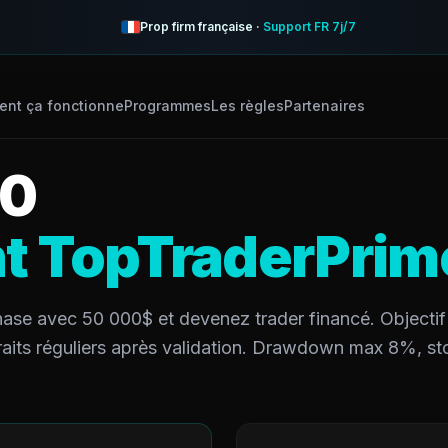
Prop firm française ·
Support FR 7j/7
nt ça fonctionne
Programmes
Les règles
Partenaires
00
t TopTraderPrim
hase avec 50 000$ et devenez trader financé. Objectif
raits réguliers après validation. Drawdown max 8%, st