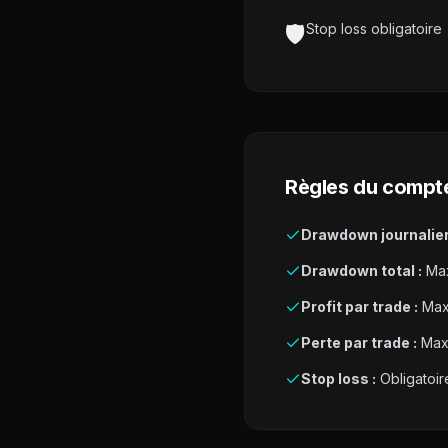
🛡️
Stop loss obligatoire
Règles du compt
Drawdown journalier
Drawdown total :
Max
Profit par trade :
Max
Perte par trade :
Max
Stop loss :
Obligatoir