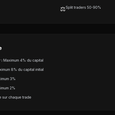
⚖️
Split traders 50-90%
e
 :
Maximum 4% du capital
imum 8% du capital initial
imum 3%
imum 2%
e sur chaque trade