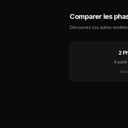
Comparer les phas
Découvrez nos autres modèles
2 P
À parti
Déco