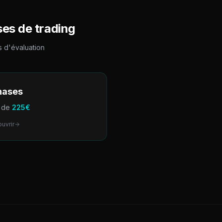
es de trading
 d'évaluation
hases
r de
225
€
uvrir