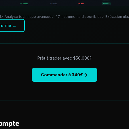
l
✓ Analyse technique avancée
✓ 47 instruments disponibles
✓ Exécution ult
eforme →
Prêt à trader avec $
50,000
?
Commander à
340
€
compte