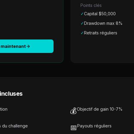
Points clés
✓
Capital $
50,000
✓
Drawdown max 8%
✓
Retraits réguliers
maintenant
incluses
tion
💰
Objectif de gain 10-7%
s du challenge
📅
Payouts réguliers