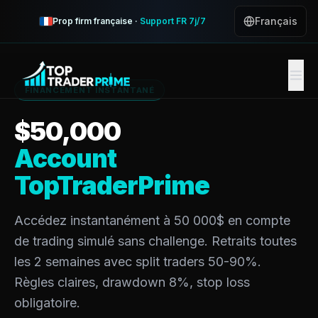
Financement Instantané
Français
Prop firm française ·
Support FR 7j/7
FINANCEMENT INSTANTANÉ
$
50,000
Account
TopTraderPrime
Accédez instantanément à 50 000$ en compte
de trading simulé sans challenge. Retraits toutes
les 2 semaines avec split traders 50-90%.
Règles claires, drawdown 8%, stop loss
obligatoire.