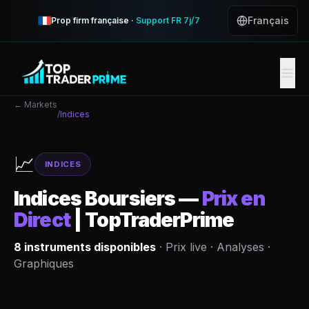
Français
Prop firm française ·
Support FR 7j/7
← Markets
/
Indices
📈
INDICES
Indices Boursiers
—
Prix en
Direct
| TopTraderPrime
8
instruments disponibles
· Prix live · Analyses ·
Graphiques